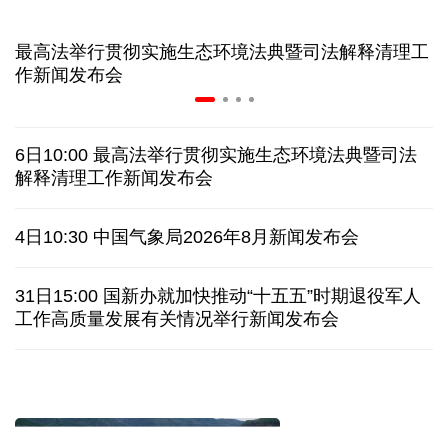
让药品更好触达患者 网络平台成多款新药首发渠道
科创转型到全球布局 上海出台规划让民企敢闯敢投
7月份中国仓储指数保持扩张 行业运行韧性较强
金价大反弹！黄金以旧换新业务火热，记者探访
最高法举行贯彻实施生态环境法典暨司法解释清理工
宇树科技战略配售名单公布:DeepSeek、腾讯等在列
作新闻发布会
美媒称美国中情局秘密设立古巴工作组
6日10:00 最高法举行贯彻实施生态环境法典暨司法
特朗普再签行政令 禁止“生育旅游”收紧“出生公民权”
解释清理工作新闻发布会