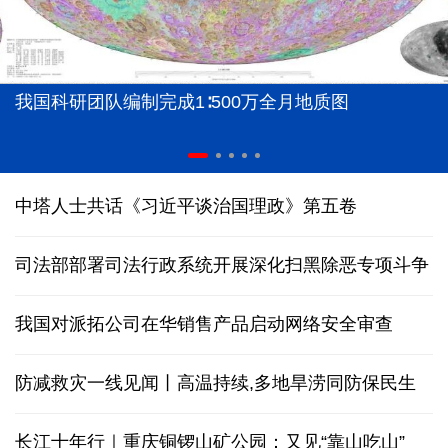
我国科研团队编制完成1∶500万全月地质图
中塔人士共话《习近平谈治国理政》第五卷
司法部部署司法行政系统开展深化扫黑除恶专项斗争
我国对派拓公司在华销售产品启动网络安全审查
防减救灾一线见闻丨高温持续,多地旱涝同防保民生
长江十年行｜重庆铜锣山矿公园：又见“靠山吃山”