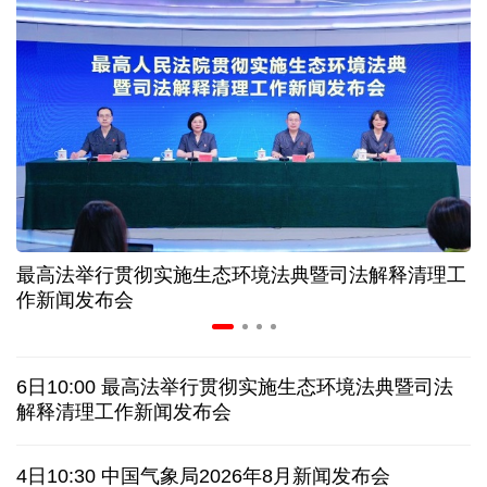
入境游火热 前7月北京离境退税各项数据均创新高
我国自阿根廷进口的牛肉已达到规定数量的50%
上半年我国黄金消费量511.412吨 同比增长1.23%
AI客服承诺不实、人工客服接入困难 中消协回应
最高法举行贯彻实施生态环境法典暨司法解释清理工
数据有了“身份证” 我国正稳步推进数据产权登记
作新闻发布会
高市早苗就“无核三原则”的表态含糊其辞
6日10:00 最高法举行贯彻实施生态环境法典暨司法
白宫否认特朗普与赫格塞思因弹药库存短缺发生争执
解释清理工作新闻发布会
美媒称美国增派人手 在古巴加大力度开展情报活动
4日10:30 中国气象局2026年8月新闻发布会