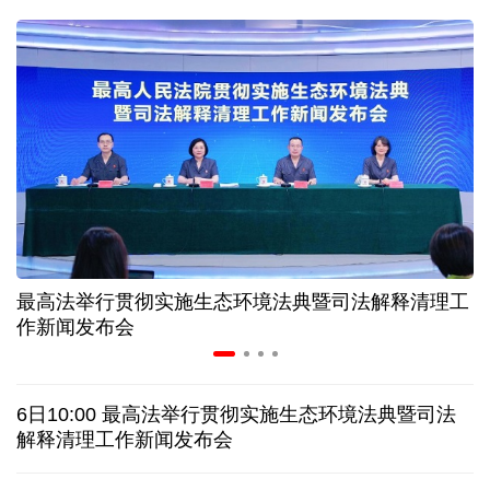
球票撬动全城消费 赛事经济如何将"流量"变"增量"
第五届数贸会将首设Token专区 探索算力贸易新路径
北京：非京籍家庭购房社保个税缴纳年限下调为一年
近346亿元 广东电网交出上半年投资建设亮眼答卷
最高法举行贯彻实施生态环境法典暨司法解释清理工
31省份上半年外贸成绩单出炉 见证产业提质跃迁
作新闻发布会
乌克兰石油公司设施遭遇大规模袭击
6日10:00 最高法举行贯彻实施生态环境法典暨司法
俄黑客称获取北约直接参与袭击俄领土的书面证据
解释清理工作新闻发布会