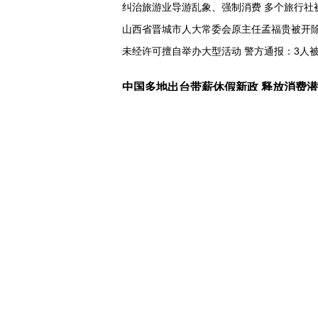
纠治旅游业导游乱象、强制消费 多个旅行社
山西省晋城市人大常委会原主任孟福贵被开
未经许可擅自举办大型活动 警方通报：3人
，在上海感受具身智能发展活力
中国多地出台带薪休假新政 释放消费
前7月海南离岛免税购物额216亿元 同比增长1
60余国家、地区和国际组织在今年服贸会设
"反向海淘"持续火热，外国游客为啥爱上"中
广东7月用电量突破千亿千瓦时 折射经济强
"一公里"产业链出圈 深圳华强北迎来全球采
协议接近达成 伊朗披露海峡新航道通
美媒称美国增派人手 在古巴加大力度开展情
巴西降级与阿根廷关系 阿称驻巴大使将“回国
德国机场发现一架携爆炸物无人机 非业余人