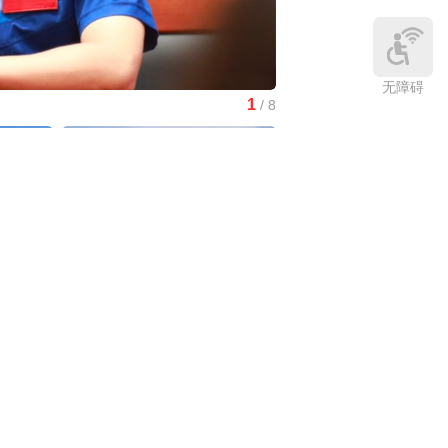
无障碍
1
/
8
大科学装置强流重离子加速
挑大梁
中国名医
|
北京中医医院佟庆:有一
种内分泌紊乱叫“多囊”
们为何仍
中国访谈
|
杰弗里·格林：飞虎队的