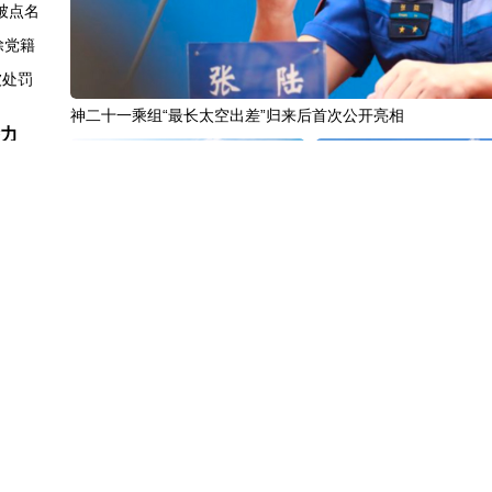
被点名
除党籍
被处罚
神二十一乘组“最长太空出差”归来后首次公开亮相
潜力
7.9%
展办会
国购"？
劲活力
中国3分钟
|
在雄安，看见“城市让
微视频丨奋进开新局 实干
购热潮
生活更美好”
行细节
报活动
休假”
士所为
中国访谈
|
“十五五”时期应对气候
中国3分钟
|
85年后，我