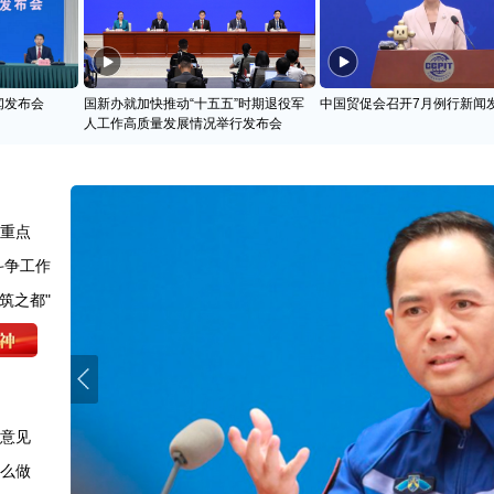
闻发布会
国新办就加快推动“十五五”时期退役军
中国贸促会召开7月例行新闻
人工作高质量发展情况举行发布会
划重点
斗争工作
筑之都"
求意见
怎么做