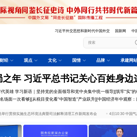
习近平外交思想和新时代中国外交
国新网
中
财经
观点
文化
国情
品牌
承建网
局之年 习近平总书记关心百姓身
时代英雄
学习新语｜坚持党的全面领导和党中央集中统一领导
][
筑牢"实"的
名场面一次看够
][
从税目变化看"中国智造"产业跃升
][
中国经济年中观察：
 最高法举行贯彻实施生态环境法典暨司法解释清理工作新闻发布会
4日10:30 中