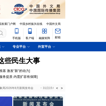
国发展门户网
中国乡村振兴在线
中国外文局
邮箱
手机版
客户端
融媒矩阵
站
专业平台
外宣平台
边这些民生大事
根基 激发"新"的动力
]
服务提质 内需扩容有保障
]
<
>
国气象局2026年8月新闻发布会
31日15:00 国新办就加快推动“十五五”时期退