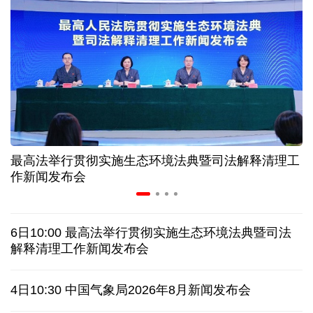
情满天山 援疆印记丨安徽支教生赢得桃李秀昆仑
从助力重建家园到治理乡村西藏扎西岗乡的乡贤力量
上半年医药工业创新加速突破 研发实力不断提升
最高法举行贯彻实施生态环境法典暨司法解释清理工
夏日经济乘“热”而上 消费市场向“新”而行
作新闻发布会
架起巴西和中国人民相知相亲的桥梁
6日10:00 最高法举行贯彻实施生态环境法典暨司法
南京大屠杀历史不容篡改 日本打“核爆”牌洗不掉血债
解释清理工作新闻发布会
深山里的全球冠军：海外“Z世代”在黔读懂中国机遇
4日10:30 中国气象局2026年8月新闻发布会